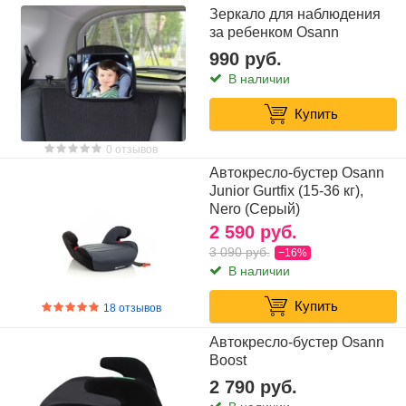
Зеркало для наблюдения
Бустер с Isofix (15-36 кг)
Группа 0+/1 (0-18 кг)
за ребенком Osann
990 руб.
Группа 0/1/2/3 (0-36 кг)
Группа 1/2/3 (9-36 кг)
В наличии
Группа 2/3 (15-36 кг)
Купить
0 отзывов
Автокресло-бустер Osann
Junior Gurtfix (15-36 кг),
Nero (Серый)
2 590 руб.
3 090 руб.
−16%
В наличии
Купить
18 отзывов
Автокресло-бустер Osann
Boost
2 790 руб.