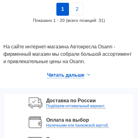
1
2
Показано
1
-
20
(всего позиций:
31
)
На сайте интернет-магазина Автокресла Osann -
фирменный магазин мы собрали большой ассортимент
и привлекательные цены на Osann.
На этой странице представлены товары производителя
Читать дальше
Osann. Вы можете ознакомиться с фотографиями,
описанием товаров, отзывами покупателей,
техническими характеристиками, а также сравнить
Доставка по России
понравившиеся модели и выбрать лучшую стоимость.
Подберем оптимальный вариант.
Для того чтобы купить товары производителя Osann,
достаточно оформить заявку на сайте или связаться с
Оплата на выбор
Наличными или банковской картой.
консультантом в режиме on-line.