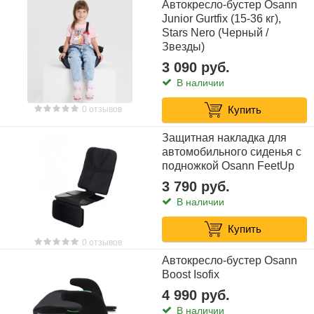
Автокресло-бустер Osann
Junior Gurtfix (15-36 кг),
Stars Nero (Черный /
Звезды)
3 090 руб.
В наличии
Купить
0 отзывов
Защитная накладка для
автомобильного сиденья с
подножкой Osann FeetUp
3 790 руб.
В наличии
Купить
0 отзывов
Автокресло-бустер Osann
Boost Isofix
4 990 руб.
В наличии