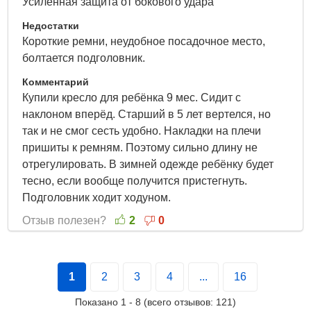
Усиленная защита от бокового удара
Недостатки
Короткие ремни, неудобное посадочное место,
болтается подголовник.
Комментарий
Купили кресло для ребёнка 9 мес. Сидит с
наклоном вперёд. Старший в 5 лет вертелся, но
так и не смог сесть удобно. Накладки на плечи
пришиты к ремням. Поэтому сильно длину не
отрегулировать. В зимней одежде ребёнку будет
тесно, если вообще получится пристегнуть.
Подголовник ходит ходуном.
Отзыв полезен?
2
0
1
2
3
4
...
16
Показано
1
-
8
(всего отзывов:
121
)