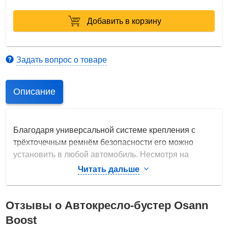
Добавить в корзину
Задать вопрос о товаре
Описание
Благодаря универсальной системе крепления с
трёхточечным ремнём безопасности его можно
установить в любой автомобиль. Несмотря на
компактные размеры, кресло обеспечивает высокий
Читать дальше
уровень комфорта: оно оснащено удобными
подлокотниками и сиденьем эргономичной формы.
Отзывы о Автокресло-бустер Osann
Boost